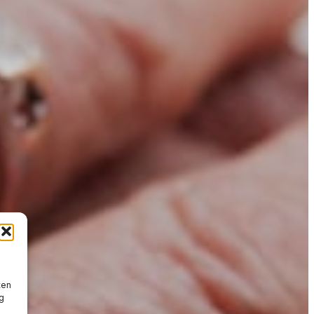
ten
g