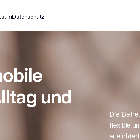
ssum
Datenschutz
obile
lltag und
Die Betreu
flexible u
erleichter