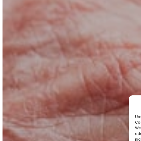
Um 
Coo
Wen
ode
nic